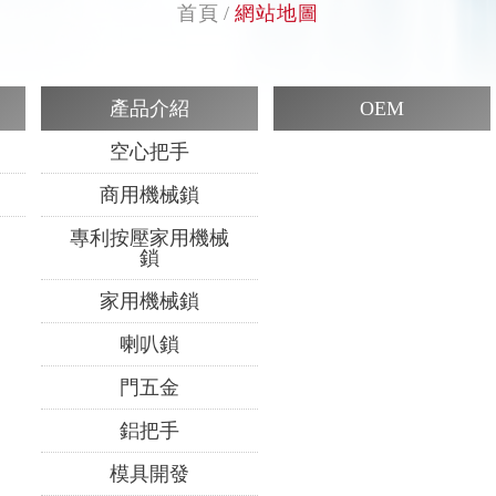
首頁
網站地圖
產品介紹
OEM
空心把手
商用機械鎖
專利按壓家用機械
鎖
家用機械鎖
喇叭鎖
門五金
鋁把手
模具開發