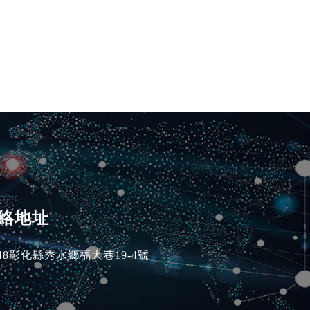
絡地址
48
彰化縣
秀水鄉
福大巷19-4號