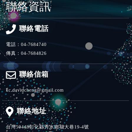
聯絡資訊
聯絡電話
電話：
04-7684740
傳真：04-7684826
聯絡信箱
kc.davidcheng@gmail.com
聯絡地址
台灣
50448
彰化縣
秀水鄉
福大巷19-4號