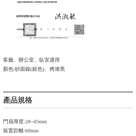
客廳、辦公室、臥室適用
顏色:砂面鎳(銀色)、烤漆黑
產品規格
門扇厚度:28~45mm
裝置距離:60mm